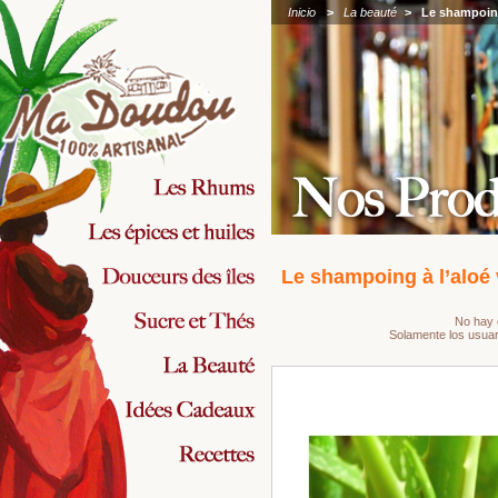
Inicio
>
La beauté
>
Le shampoing
Le shampoing à l’aloé 
No hay 
Solamente los usuar